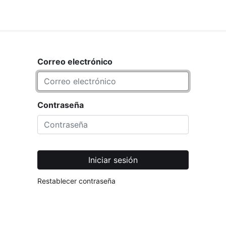
<_Response 284 bytes [302 FOUND]>
TIENDA
Correo electrónico
Contraseña
Iniciar sesión
Restablecer contraseña