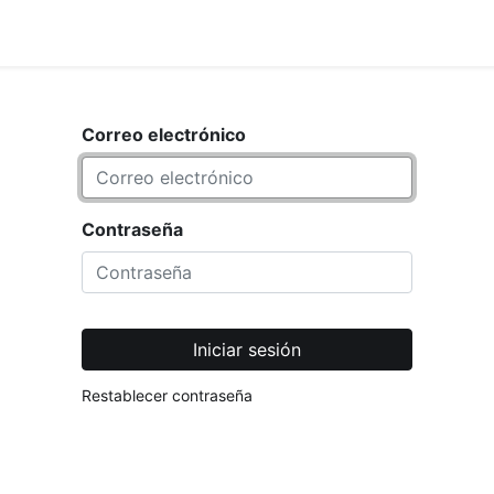
<_Response 284 bytes [302 FOUND]>
TIENDA
Correo electrónico
Contraseña
Iniciar sesión
Restablecer contraseña